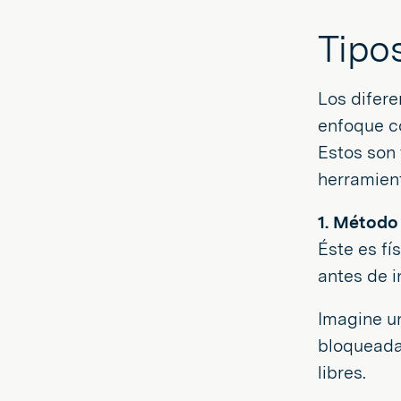
Tipo
Los difere
enfoque co
Estos son 
herramien
1. Método
Éste es fí
antes de i
Imagine un
bloqueada.
libres.