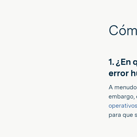
Cómo
1. ¿En
error 
A menudo s
embargo, 
operativo
para que 