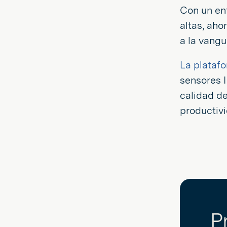
Con un en
altas, ah
a la vangu
La plataf
sensores I
calidad de
productivi
P