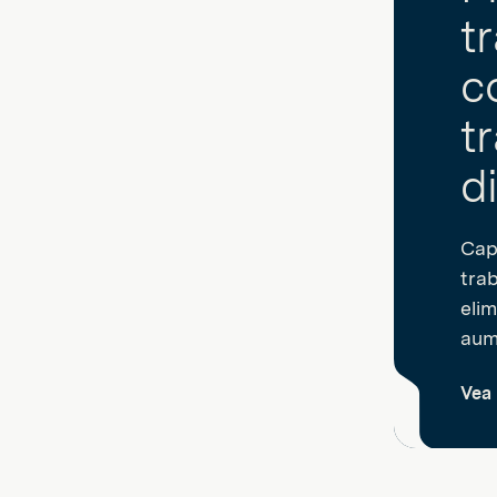
t
c
t
d
Cap
tra
eli
aum
Vea 