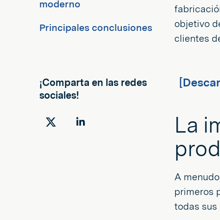
moderno
fabricaci
objetivo d
Principales conclusiones
clientes d
[Descar
¡Comparta en las redes
sociales!
La i
Compartir
Compartir
prod
en
en
Twitter
LinkedIn
A menudo, 
primeros 
todas sus