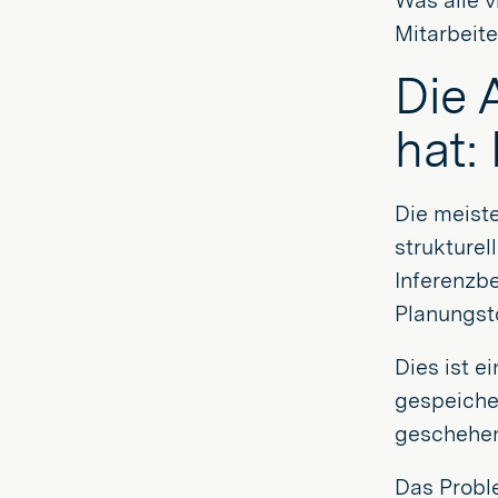
Was alle v
Mitarbeite
Die 
hat: 
Die meist
strukturel
Inferenzb
Planungst
Dies ist 
gespeicher
geschehen 
Das Proble