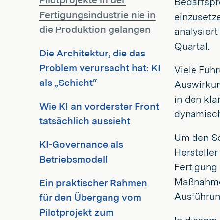
Pilotprojekte in der
Bedarfspr
Fertigungsindustrie nie in
einzusetz
die Produktion gelangen
analysiert
Quartal.
Die Architektur, die das
Problem verursacht hat: KI
Viele Füh
als „Schicht“
Auswirkun
in den kla
Wie KI an vorderster Front
dynamisch
tatsächlich aussieht
Um den Sch
KI-Governance als
Hersteller
Betriebsmodell
Fertigung 
Maßnahmen
Ein praktischer Rahmen
Ausführung
für den Übergang vom
Pilotprojekt zum