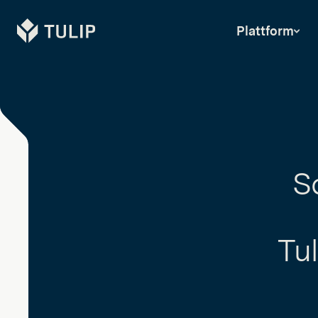
Tulip
Plattform
So
Tu