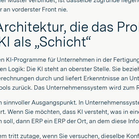
ier Muster verbindet, ist dasselbe zugrunde liegen
r an vorderster Front nie.
Architektur, die das Pr
KI als „Schicht“
en KI-Programme für Unternehmen in der Fertigung
len Logik: Die KI steht an oberster Stelle. Sie bez
erechnungen durch und liefert Erkenntnisse an 
ools zurück. Das Unternehmenssystem wird zum Rüc
ein sinnvoller Ausgangspunkt. In Unternehmenssys
t. Wenn Sie möchten, dass KI versteht, was in ei
soll, dann ERP ein ERP der Ort, an dem diese Inf
m tritt zutage, wenn Sie versuchen, dieselbe Kon