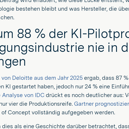
Beitrag wird erläutert, wie diese Lücke entsteht
logie bestehen bleibt und was Hersteller, die üb
chen.
m 88 % der KI-Pilotpro
igungsindustrie nie in 
ngen
 von Deloitte aus dem Jahr 2025
ergab, dass 87 % d
n KI gestartet haben, jedoch nur 24 % eine Einfüh
e Analyse von IDC
drückt es noch deutlicher aus: V
nur vier die Produktionsreife.
Gartner prognostizier
 of Concept vollständig aufgegeben werden.
dies als eine Geschichte darüber betrachtet, dass 