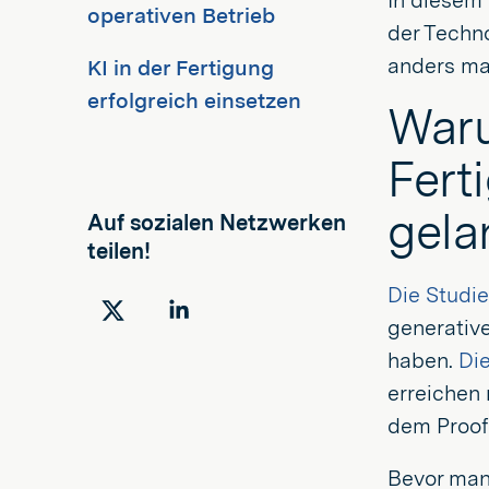
In diesem 
operativen Betrieb
der Techno
anders ma
KI in der Fertigung
erfolgreich einsetzen
Waru
Fert
gela
Auf sozialen Netzwerken
teilen!
Die Studie
Auf
Auf
generative
Twitter
LinkedIn
haben.
Di
teilen
teilen
erreichen 
dem Proof
Bevor man 