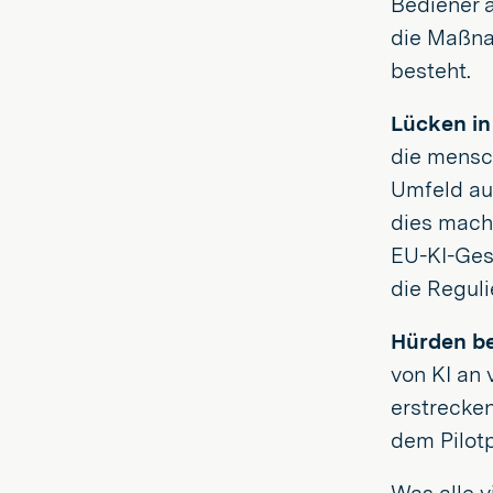
Bediener a
die Maßna
besteht.
Lücken in
die mensch
Umfeld au
dies mach
EU-KI-Gese
die Regul
Hürden be
von KI an 
erstrecken
dem Pilotp