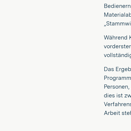
Bedienern 
Materiala
„Stammwis
Während KI
vorderster
vollständi
Das Ergebn
Programmm
Personen,
dies ist z
Verfahrens
Arbeit ste