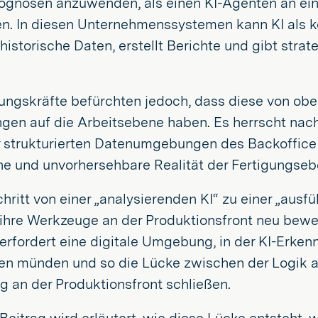
ognosen anzuwenden, als einen KI-Agenten an e
en. In diesen Unternehmenssystemen kann KI als ko
 historische Daten, erstellt Berichte und gibt str
rungskräfte befürchten jedoch, dass diese von ob
gen auf die Arbeitsebene haben. Es herrscht nach
r strukturierten Datenumgebungen des Backoffice g
e und unvorhersehbare Realität der Fertigungsebe
ritt von einer „analysierenden KI“ zu einer „ausf
 ihre Werkzeuge an der Produktionsfront neu bewert
erfordert eine digitale Umgebung, in der KI-Erkenn
 münden und so die Lücke zwischen der Logik 
 an der Produktionsfront schließen.