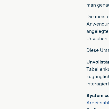
man genau
Die meiste
Anwendungs
angelegten
Ursachen.
Diese Ursa
Unvollstä
Tabellenka
zugänglich
interagier
Systemiso
Arbeitsabl