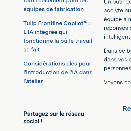
font réellement pour les
Un outil q
équipes de fabrication
acolyte nu
équipe à m
Tulip Frontline Copilot™ :
réponses 
L'IA intégrée qui
intelligent
fonctionne là où le travail
se fait
Dans ce bi
dans vos o
Considérations clés pour
personnes 
l'introduction de l'IA dans
l'atelier
Voyons con
Re
Partagez sur le réseau
social !