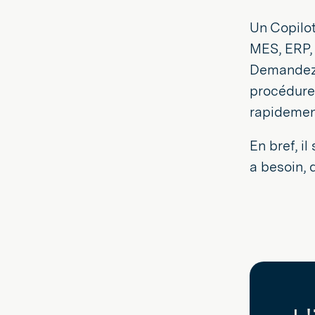
Un Copilot
MES, ERP, 
Demandez c
procédure 
rapidemen
En bref, i
a besoin, 