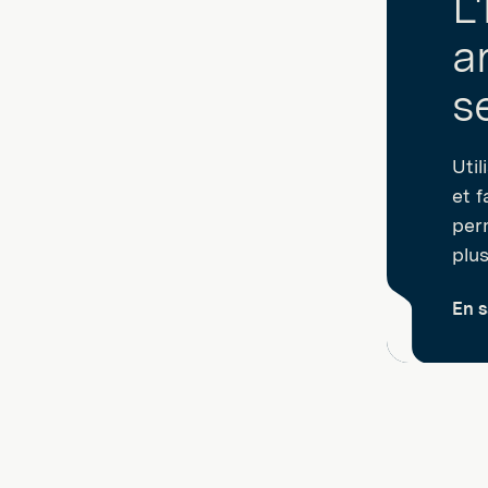
L
ar
s
Util
et f
per
plus
En s