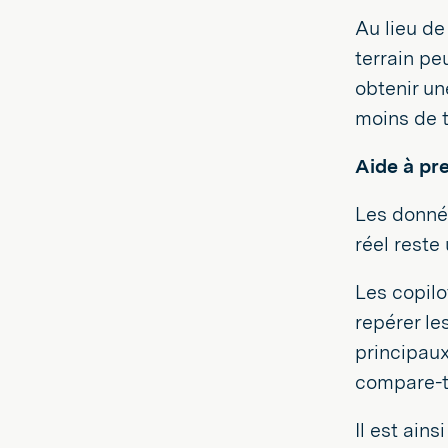
Au lieu de
terrain pe
obtenir u
moins de t
Aide à pr
Les donnée
réel reste 
Les copilo
repérer le
principaux
compare-t-
Il est ains