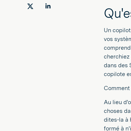
Qu'e
Partager
Partager
sur
sur
Twitter
LinkedIn
Un copilot
vos systèm
comprendre
cherchiez 
dans des 
copilote e
Comment c
Au lieu d'
choses dan
dites-la à
formé à n'