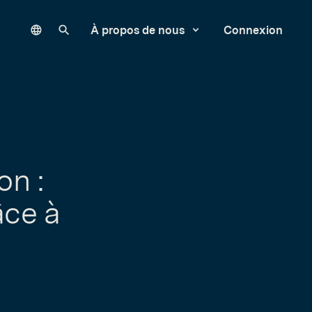
Language
Rechercher sur notre site
À propos de nous
Connexion
on :
âce à