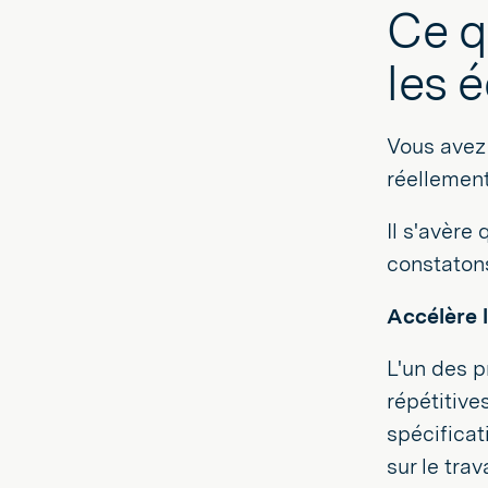
Ce q
les 
Vous avez 
réellement
Il s'avère
constatons
Accélère 
L'un des p
répétitive
spécificat
sur le trav