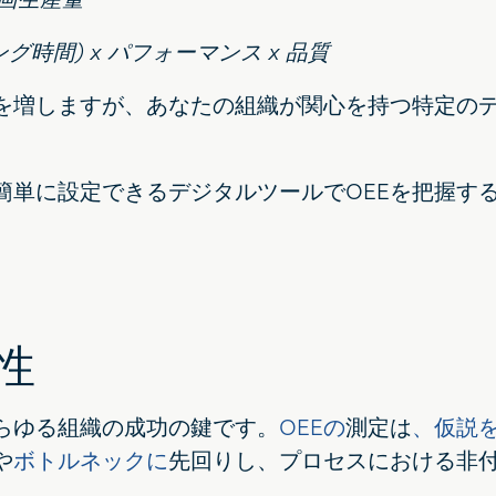
ニング時間) x パフォーマンス x 品質
さを増しますが、あなたの組織が関心を持つ特定の
簡単に設定できるデジタルツールでOEEを把握す
性
らゆる組織の成功の鍵です。
OEEの
測定は
、仮説
や
ボトルネックに
先回りし、プロセスにおける非