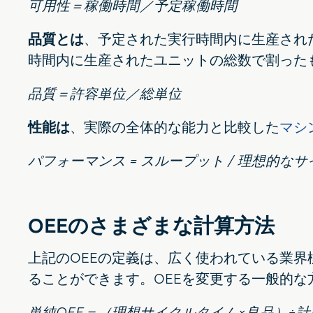
可用性＝稼働時間／予定稼働時間
品質とは
、予定された実行時間内に生産され
時間内に生産されたユニットの総数で割った
品質＝許容単位／総単位
性能は
、実際の全体的な能力と比較した
マシ
パフォーマンス = スループット / 理想的な
OEEのさまざまな計算方法
上記のOEEの定義は、広く使われている業界
ることができます。OEEを変更する一般的
単純OEE＝（理想サイクルタイム×良品）÷