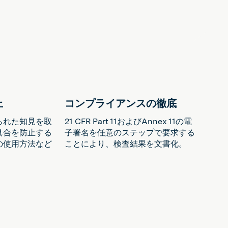
止
コンプライアンスの徹底
られた知見を取
21 CFR Part 11およびAnnex 11の電
具合を防止する
子署名を任意のステップで要求する
の使用方法など
ことにより、検査結果を文書化。
。