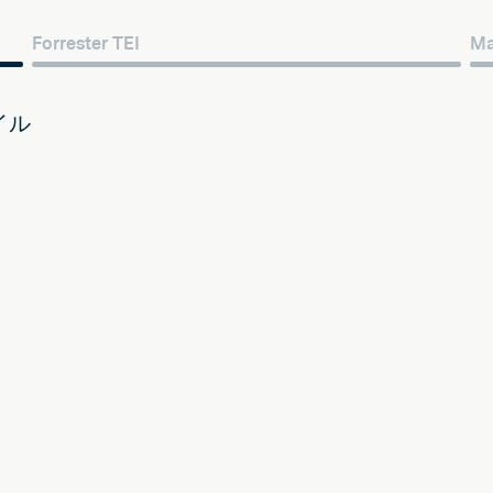
Forrester TEI
M
プ
レ
ー