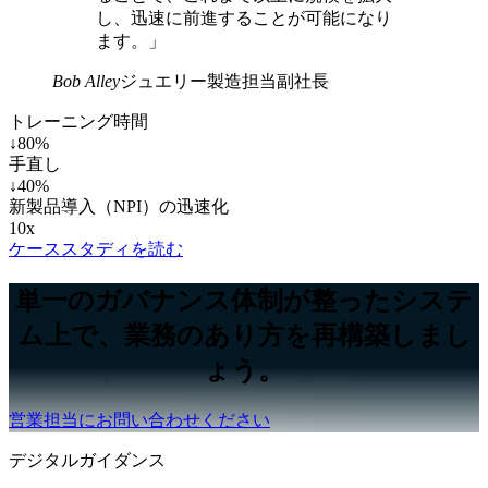
し、迅速に前進することが可能になり
ます。」
Bob Alley
ジュエリー製造担当副社長
トレーニング時間
↓80%
手直し
↓40%
新製品導入（NPI）の迅速化
10x
ケーススタディを読む
単一のガバナンス体制が整ったシステ
ム上で、業務のあり方を再構築しまし
ょう。
営業担当にお問い合わせください
デジタルガイダンス