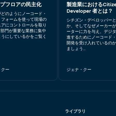
プフロアの民主化
製造業におけるCitiz
Developer 者とは？
がどのようにノーコード・
トフォームを使って現場の
シチズン・デベロッパー
ニアにコントロールを取り
か、そしてなぜメーカー
T部門が重要な業務に集中
ーターに力を与え、デジ
ようにしているかをご覧く
進するためにノーコード
。
開発を受け入れているの
ましょう...
・クー
ジェナ・クー
ライブラリ