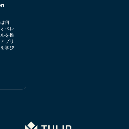
en
とは何
がオペレ
タルを推
・アプリ
かを学び
Tulip