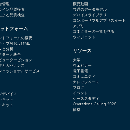
合管理
概要動画
ライン品質検査
共通のデータモデル
による品質検査
デバイスライブラリ
コンポーザブルアプリスイート
アプリ
ットフォーム
コネクターの一覧を見る
ウィジェット
ットフォームの概要
ティブAIおよびML
タと分析
リソース
クターと統合
ピュータービジョン
大学
性とガバナンス
ウェビナー
フェッショナルサービス
電子書籍
コミュニティ
ナレッジベース
ブログ
イベント
ジデバイス
ケーススタディ
ンキット
Operations Calling 2025
トキット
価格