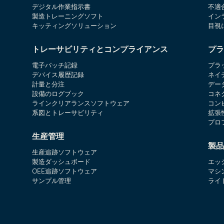
デジタル作業指示書
不適
製造トレーニングソフト
イン
キッティングソリューション
目視
トレーサビリティとコンプライアンス
プラ
電子バッチ記録
プラ
デバイス履歴記録
ネイ
計量と分注
デー
設備のログブック
コネ
ラインクリアランスソフトウェア
コン
系図とトレーサビリティ
拡張
プロ
生産管理
製品
生産追跡ソフトウェア
製造ダッシュボード
エッ
OEE追跡ソフトウェア
マシ
サンプル管理
ライ