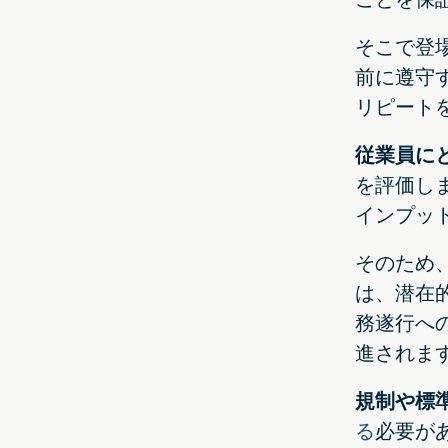
そこで登
前に遵守
リピート
従業員に
を評価し
インプッ
そのため
は、潜在
務遂行へ
進されま
規制や標
る
必要が