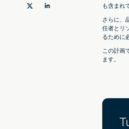
も含まれ
ツ
LinkedIn
イ
で
さらに、
ッ
共
任者とリ
タ
有
るために
ー
す
この計画
で
る
ます。
共
有
T