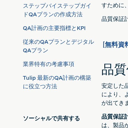
すために
ステップバイステップガイ
ドQAプランの作成方法
品質保証
QA計画の主要指標とKPI
従来のQAプランとデジタル
[無料
QAプラン
業界特有の考慮事項
品質
Tulip 最新のQA計画の構築
安定した
に役立つ方法
により、
が出てき
品質保証
ソーシャルで共有する
は、製品