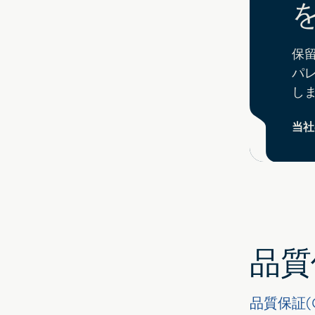
保
パ
し
当社
品質
品質保証(