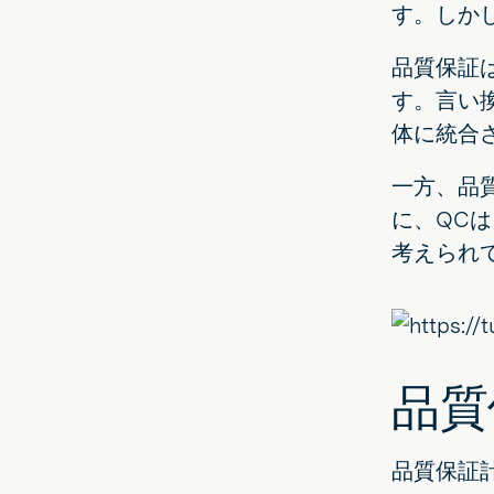
す。しか
品質保証
す。言い
体に統合
一方、品
に、QC
考えられ
品質
品質保証