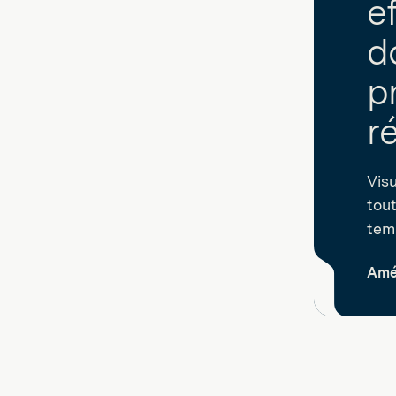
e
d
p
ré
Vis
tout
tem
Amél