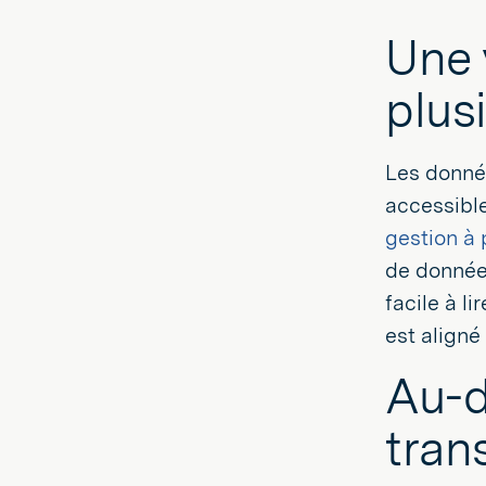
Une 
plus
Les donnée
accessibl
gestion à 
de données
facile à l
est aligné
Au-d
tran