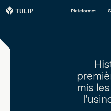
Tulip
Plateforme
S
His
premiè
mis le
l'usi