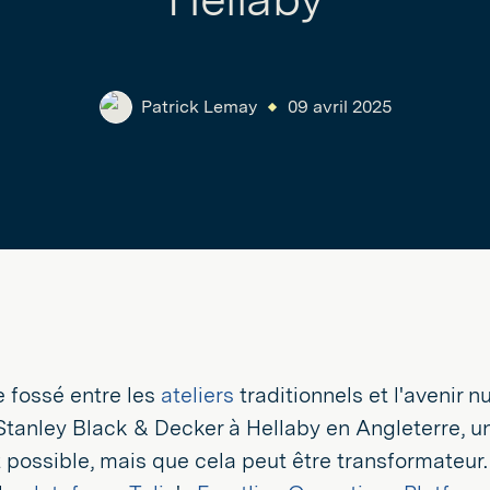
Patrick Lemay
09 avril 2025
 fossé entre les
ateliers
traditionnels et l'avenir 
 Stanley Black & Decker à Hellaby en Angleterre, 
possible, mais que cela peut être transformateur.