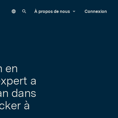
Language
Rechercher sur notre site
À propos de nous
Connexion
n en
xpert a
an dans
cker à