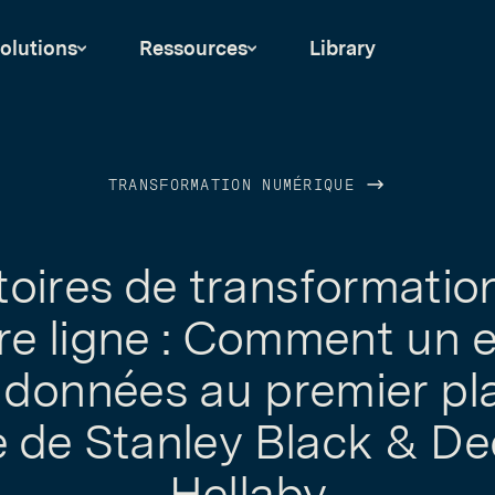
olutions
Ressources
Library
TRANSFORMATION NUMÉRIQUE
toires de transformatio
re ligne : Comment un e
s données au premier pl
ne de Stanley Black & De
Hellaby