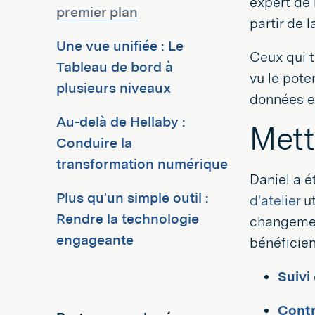
expert de
premier plan
partir de l
Une vue unifiée : Le
Ceux qui tr
Tableau de bord à
vu le pote
plusieurs niveaux
données en
Au-delà de Hellaby :
Mett
Conduire la
transformation numérique
Daniel a 
Plus qu'un simple outil :
d'atelier
ut
Rendre la technologie
changemen
engageante
bénéficien
Suivi
Contrô