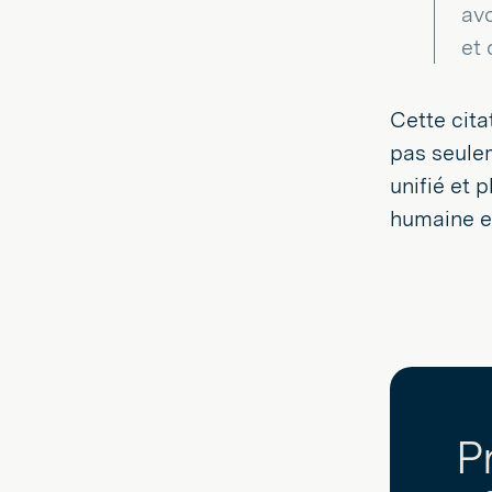
avo
et 
Cette cita
pas seulem
unifié et 
humaine et
P