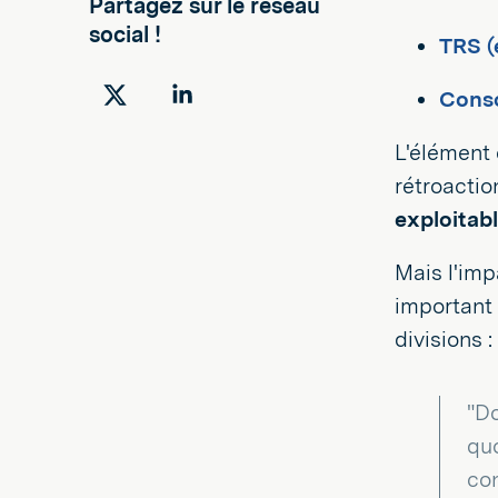
Partagez sur le réseau
social !
TRS (
Conso
Partager
Partager
sur
sur
L'élément 
Twitter
LinkedIn
rétroacti
exploitab
Mais l'imp
important 
divisions :
"Do
quo
con