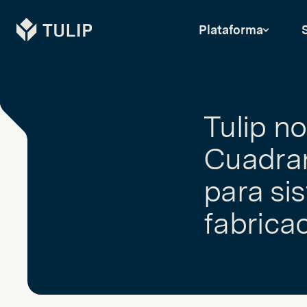
Tulip
Plataforma
Tulip n
Cuadra
para si
fabric