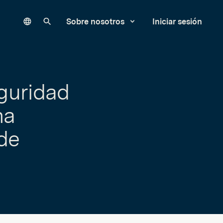
Language
Buscar en nuestro sitio
Sobre nosotros
Iniciar sesión
eguridad
na
de