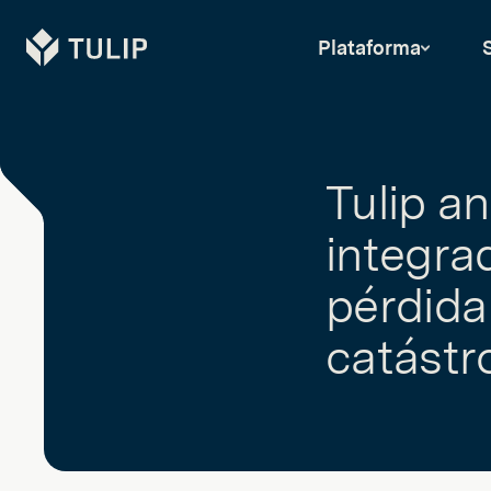
Tulip
Plataforma
Tulip a
integra
pérdida
catástr