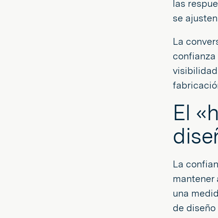
las respue
se ajusten
La conver
confianza 
visibilida
fabricació
El «
dise
La confian
mantener 
una medid
de diseño