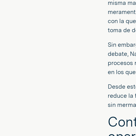
misma man
meramente 
con la que
toma de d
Sin embarg
debate, Na
procesos r
en los que
Desde este
reduce la 
sin mermar
Cont