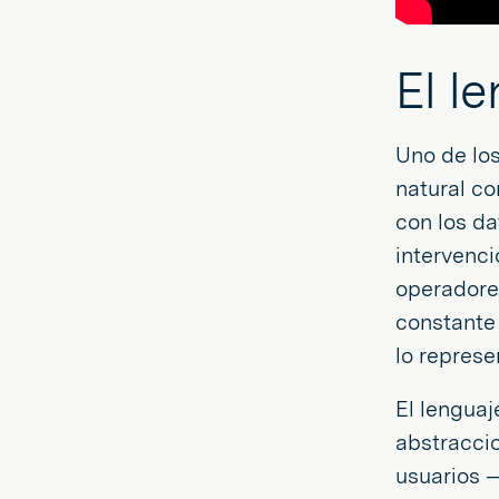
El l
Uno de lo
natural co
con los da
intervenci
operadores
constante 
lo represe
El lenguaj
abstraccio
usuarios 