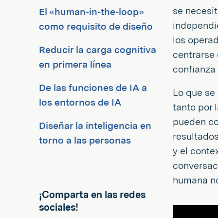
se necesit
El «human-in-the-loop»
independie
como requisito de diseño
los operad
Reducir la carga cognitiva
centrarse 
en primera línea
confianza 
De las funciones de IA a
Lo que se 
los entornos de IA
tanto por 
pueden com
Diseñar la inteligencia en
resultados
torno a las personas
y el conte
conversac
humana no 
¡Comparta en las redes
sociales!