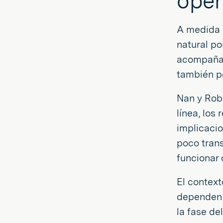
oper
A medida q
natural po
acompañad
también po
Nan y Robi
línea, los
implicaci
poco trans
funcionar
El contex
dependen e
la fase de