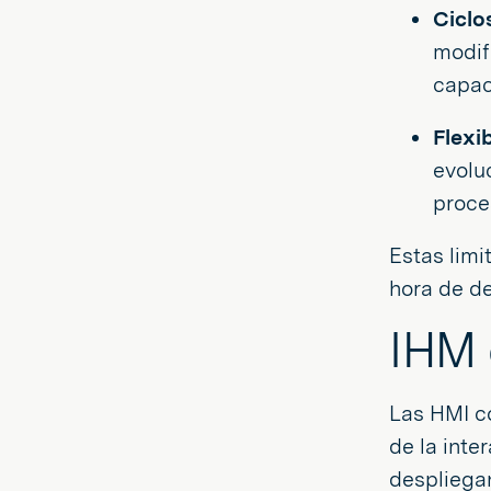
Ciclo
modif
capac
Flexi
evolu
proce
Estas limi
hora de d
IHM 
Las HMI c
de la inte
despliegan