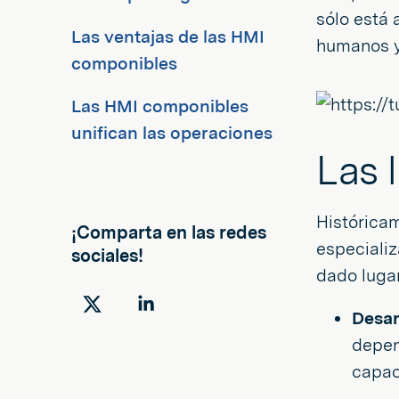
sólo está 
Las ventajas de las HMI
humanos y
componibles
Las HMI componibles
unifican las operaciones
Las 
Histórica
¡Comparta en las redes
especializ
sociales!
dado lugar
Compartir
Compartir
Desar
en
en
depen
Twitter
LinkedIn
capac