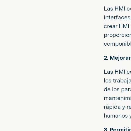
Las HMI co
interfaces
crear HMI 
proporcion
componible
2. Mejorar
Las HMI co
los trabaj
de los par
mantenimi
rápida y r
humanos 
3. Permiti