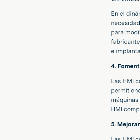
En el diná
necesidad
para modif
fabricant
e implanta
4. Foment
Las HMI co
permitiend
máquinas c
HMI compon
5. Mejorar
Las HMI c