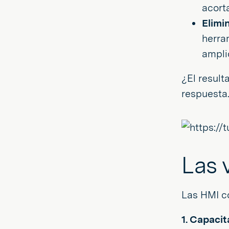
acort
Elimi
herra
ampli
¿El result
respuesta
Las 
Las HMI co
1. Capacit