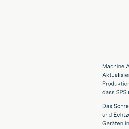
Machine At
Aktualisi
Produktion
dass SPS u
Das Schre
und Echtze
Geräten in