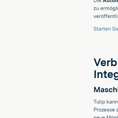
Die
Autom
zu ermögli
veröffentl
Starten Si
Verb
Inte
Maschi
Tulip kan
Prozesse a
neue Mögli