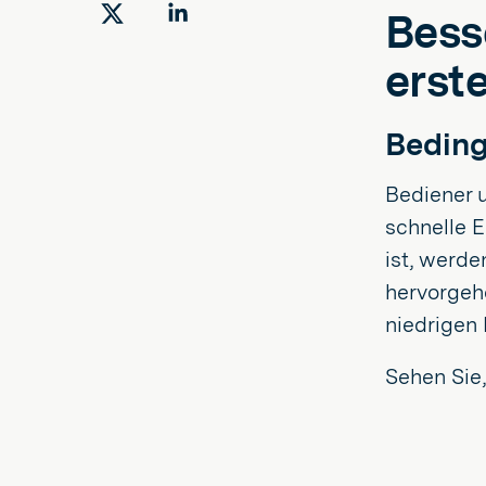
Bess
Auf
Auf
Twitter
LinkedIn
erste
teilen
teilen
Beding
Bediener 
schnelle E
ist, werde
hervorgeh
niedrigen
Sehen Sie,