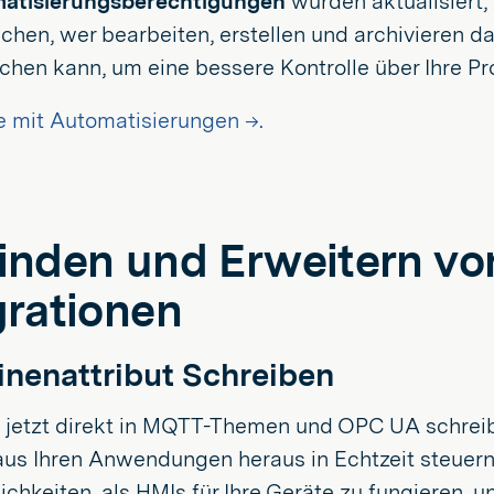
atisierungsberechtigungen
wurden aktualisiert,
chen, wer bearbeiten, erstellen und archivieren 
ichen kann, um eine bessere Kontrolle über Ihre P
e mit Automatisierungen →.
inden und Erweitern vo
grationen
nenattribut Schreiben
n jetzt direkt in MQTT-Themen und OPC UA schrei
us Ihren Anwendungen heraus in Echtzeit steuern 
chkeiten, als HMIs für Ihre Geräte zu fungieren, u