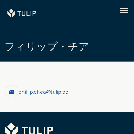
Tulip
メ
ニ
ュ
ー
フィリップ・チア
phillip.chea@tulip.co
電
子
メ
ー
Tulip
ル