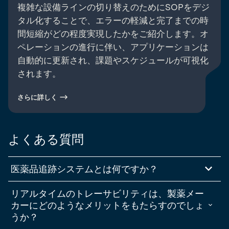
複雑な設備ラインの切り替えのためにSOPをデジ
タル化することで、エラーの軽減と完了までの時
間短縮がどの程度実現したかをご紹介します。オ
ペレーションの進行に伴い、アプリケーションは
自動的に更新され、課題やスケジュールが可視化
されます。
さらに詳しく
よくある質問
医薬品追跡システムとは何ですか？
医薬品追跡追跡システムは、サプライチェーン全体および製造プロセ
リアルタイムのトレーサビリティは、製薬メー
ス全体にわたる材料や製品の移動と変換を捕捉し、各バッチまたはデ
バイスのエンドツーエンドで監査可能な履歴を作成します。その目的
カーにどのようなメリットをもたらすのでしょ
は、いつ、どこで、誰が、どのような条件下で、何が起こったかを文
うか？
書化することで、製品の品質、安全性、規制コンプライアンスを確保