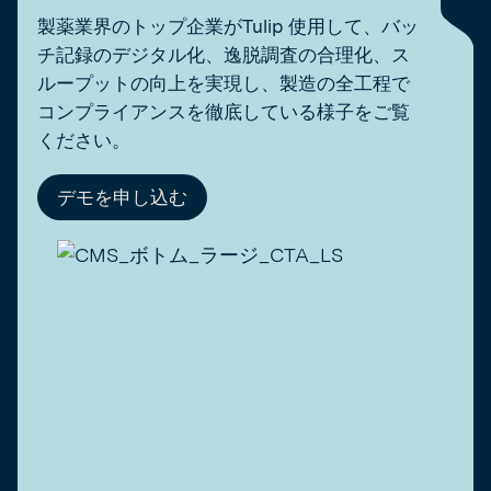
視性により、メーカーは影響を受けたバッチを迅速に隔離し、患者の
安全とブランドの信頼を守ることができます。
製薬業界のトップ企業がTulip 使用して、バッ
チ記録のデジタル化、逸脱調査の合理化、ス
ループットの向上を実現し、製造の全工程で
コンプライアンスを徹底している様子をご覧
ください。
デモを申し込む