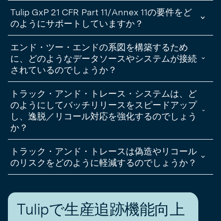
することです。
リアルタイムのトラック＆トレースは、生産とサプライチェーンのオ
Tulip GxP 21 CFR Part 11/Annex 11の要件をど
ペレーションに即時の可視性を提供します。製造業者は、逸脱が発生
迅速な根本原因分析、リアルタイムデータからの継続的改善、原材料
したときにそれを検出し、バッチ記録のレビュー時間を短縮し、逸脱
のようにサポートしていますか？
から最終製品までのエンド・ツー・エンドの可視化、問題が発生した
の調査を加速することができます。これにより、コンプライアンス態
場合の効率的な欠陥の特定、分離、処理能力などのメリットがありま
Tulip 規制環境向けに設計されており、電子署名、監査証跡、タイム
勢が改善されるだけでなく、処理能力が向上し、ダウンタイムが短縮
エンド・ツー・エンドの系図を構築するため
す。
スタンプ、セキュアなアクセス制御によりPart 11/Annex 11をサポー
されます。最終的に、リアルタイムのトレーサビリティは、製薬会社
トし、コンプライアンスを実証し、検査に対応する機能を備えていま
に、どのようなデータソースやシステムが接続
が規制上の信頼を維持しながら、安全で高品質な製品をより早く市場
す。このプラットフォームの設計と検証アプローチは、GxP 期待に応
に提供するのに役立ちます。
されているのでしょうか？
えることを目的としており、検索可能な監査証跡は、手順管理を維持
する負担を軽減します。また、検索可能な監査証跡により、手順管理
Tulip 、オペレーター（アプリ/ログブック）、機械、センサーからの
トラック・アンド・トレース・システムは、ど
を維持する負担を軽減します。インプロセス品質チェックとデータ検
データを集約し、企業システムに接続して記録を同期させます。典型
証により、例外が早期に発見されるため、記録が最初から正しく作成
的な統合にはERP、LIMS、QMSが含まれ、材料、仕様、テスト結
のようにしてバッチリリースをスピードアップ
されます。
果、逸脱/CAPA、バッチ処分の決定をリンクします。Tulipコネクタ
し、逸脱／リコール対応を強化するのでしょう
ーは、コンプライアンス活動eBReDHReBR）が、指導された作業指示
か？
書や設備データに直接結び付けられるように、シームレスなデータフ
ローを可能にします。
Tulip 、リアルタイムで状況に応じたデータを収集することで、チー
トラック・アンド・トレースは偽造やリコール
ムが問題を特定し、迅速に解決できるよう支援します。包括的な最新
データにより、調査を短縮し、継続的な改善をサポートします。例外
のリスクをどのように軽減するのでしょうか？
レポートと監査証跡により、記録レビューを合理化し、データ検証に
各製品に一意の識別子（バーコード、RFIDタグ、シリアル番号など）
よる工程内品質レビューにより、下流の手戻りを削減します。品質イ
を割り当て、各段階でデータを取得することにより、追跡システム
ベントやリコールが発生した場合、エンドツーエンドの可視性によ
は、サプライチェーン全体を通して製品を認証することを可能にしま
り、影響を受けるロットの迅速な切り分けと、正確で文書化されたア
Tulipで生産追跡機能向上
す。これにより、偽造医薬品が市場に出回るリスクを低減し、必要に
クションが可能になり、安全でコンプライアンスに準拠した解決が加
応じて迅速かつ的を絞った回収が可能になります。リアルタイムの可
速されます。