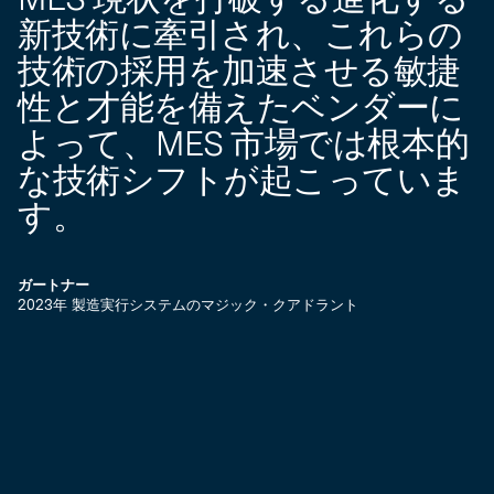
新技術に牽引され、これらの
技術の採用を加速させる敏捷
性と才能を備えたベンダーに
よって、MES 市場では根本的
な技術シフトが起こっていま
す。
ガートナー
2023年 製造実行システムのマジック・クアドラント
ガ
2