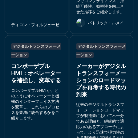
ンでコンプライアンス、持
続可能性、効率性を向上さ
せた推移をご紹介します。
パトリック・ルメイ
ディロン・フォルツェーゼ
デジタルトランスフォーメ
デジタルトランスフォーメ
ーション
ーション
コンポーザブル
メーカーがデジタル
HMI：オペレーター
トランスフォーメー
を補強し、変革する
ションのロードマッ
プを再考する時代の
コンポーザブルHMIが、ど
到来
のようにオペレーターと機
械のインターフェイス方法
従来のデジタルトランスフ
を変革し、これらのプロセ
ォーメーションロードマッ
スを業務に統合するかをご
プが製造業において不十分
紹介します。
である理由と、継続的で適
応力のあるアプローチによ
って、より迅速で弾力性の
ある製造業を実現する方法