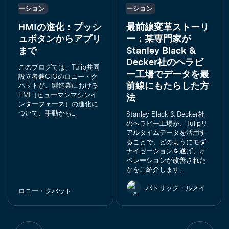
ーション
ーション
HMIの進化：プッシ
最前線変革ストーリ
ュボタンからアプリ
ー：某専門家が
まで
Stanley Black &
Decker社のヘラビ
このブログでは、Tulip共同
ー工場でデータを最
設立者兼CIOのロニー・ク
前線にもたらした方
バットが、製造業における
HMI（ヒューマンマシンイ
法
ンターフェース）の進化に
ついて、手動から...
Stanley Black & Decker社
のヘラビー工場が、Tulipリ
アルタイムデータを活用す
ることで、どのようにモダ
ナイゼーションを遂げ、オ
ペレーションが改善された
かをご紹介します。
パトリック・ルメイ
ロニー・クバット