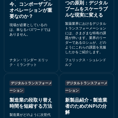
つの原則：デジタル
今、コンポーザブル
ブームをスケーラブ
オペレーションが重
ルな現実に変える
要なのか？
製薬業界におけるデジタル
現場が必要としているの
トランスフォーメーション
は、単なるバズワードでは
には、さまざまな特有の課
ありません。
題が伴います。業界のリー
ダーであるロシュが、どの
ようにこれらの課題を克服
したかをご紹介します。
ナタン・リンダー エリッ
フェリックス・シュレンド
ク・ミランデット
ルフ
デジタルトランスフォーメ
デジタルトランスフォーメ
ーション
ーション
製造業の段取り替え
新製品紹介 - 製造業
時間を短縮する方法
者のためのNPIの分
解
製造業がどのように次世代