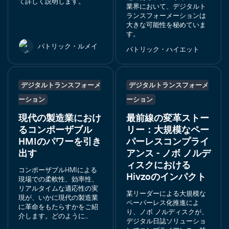
て詳しく説明します。
業界において、デジタルト
ランスフォーメーションは
大きな可能性を秘めていま
す。
パトリック・ルメイ
パトリック・ハイエット
デジタルトランスフォーメ
デジタルトランスフォーメ
ーション
ーション
現代の製造業におけ
最前線の変革ストー
るコンポーザブル
リー：大規模なペー
HMIのパワーを引き
パーレスコンプライ
出す
アンス - ノボ ノルデ
ィスクにおける
コンポーザブルHMIによる
Hivzoのインパクト
現場での柔軟性、効率性、
リアルタイムな適応性の実
某リーダーによる大規模な
現が、いかに現代の製造業
ペーパーレス化推進によ
に革命をもたらすかをご紹
り、ノボ ノルディスクが、
介します。どのように...
デジタル日誌ソリューショ