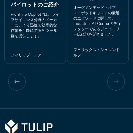
パイロットのご紹介
オーグメンテッド・オプ
ス・ポッドキャストの最近
Frontline Copilot™は、ライ
のエピソードに関して、
フサイエンス分野のメーカ
Industrial AI Centerのディ
ーに、より迅速で効率的な
レクターであるジェイ・リ
作業を可能にするAIツール
ー氏に話を聞きました。
群を提供します。
フェリックス・シュレンド
フィリップ・チア
ルフ
前
前
の
の
ペ
ペ
ー
ー
ジ
ジ
Tulip