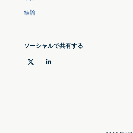
結論
ソーシャルで共有する
ツ
LinkedIn
イ
で
ッ
共
タ
有
ー
す
で
る
共
有