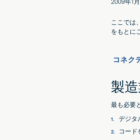
2009年
ここでは
をもとに
コネク
製造
最も必要
デジタ
コード