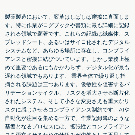
製薬製造において、変革はしばしば摩擦に直面しま
す。特に作業がログブックや書類に最も詳細に記録
される領域で顕著です。これらの記録は紙媒体、ス
プレッドシート、あるいはサイロ化されたデジタル
システムなど、あらゆる場所に存在し、コンプライ
アンスと密接に結びついています。しかし業務上極
めて重要であるにもかかわらず、デジタル化が最も
遅れる領域でもあります。 業界全体で繰り返し指
摘される課題は三つあります。俊敏性を阻害するバ
リデーションサイクル、リスクを増大させる断片化
されたシステム、そして小さな変更さえも重大なリ
スクに感じさせるコンプライアンス制約です。AIや
自動化が注目を集める一方で、作業記録簿のような
基盤となるプロセスには、拡張性とコンプライアン
スを両立させるための仕組みが依然として不足して