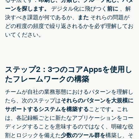
ーンを探します。
デジタル化に飛びつく
前に
、解
決すべき課題が何であるか、
また
それらの問題が
どの程度の頻度で繰り返されるかを必ず理解してお
いてください。
ステップ2：3つのコアAppsを使用し
たフレームワークの構築
チームが自社の業務形態におけるパターンを理解し
たら、次のステップは
それらのパターンを大規模に
サポートするシステムを構築する
ことです
。
これ
は、各記録帳ごとに新たなアプリケーションをコー
ディングすることを意味するのではなく、明確な役
割とロジックを備えた
少数のツール群を
構築し、そ