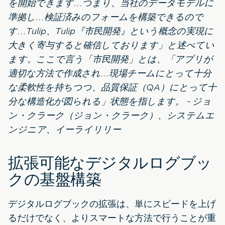
を開始できます…つまり、当社のデータモデルに
準拠し…検証済みのフォームを構築できるので
す…Tulip、Tulip『市民開発』という概念の実現に
大きく寄与すると確信しております」と述べてい
ます。ここで言う「市民開発」とは、「アプリが
適切な方法で作成され…現場チームにとって十分
な柔軟性を持ちつつ、品質保証（QA）にとって十
分な構造化が図られる」状態を指します。 - ジョ
ン・クラーク（ジョン・クラーク）、システムエ
ンジニア、イーライリリー
拡張可能なデジタルログブッ
クの基盤構築
デジタルログブックの拡張は、単にスピードを上げ
るだけでなく、よりスマートな方法で行うことが重