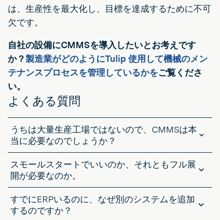
は、生産性を最大化し、目標を達成するために不可
欠です。
自社の設備にCMMSを導入したいとお考えです
か？
製造業がどのようにTulip 使用して機械のメン
テナンスプロセスを管理しているかを
ご覧くださ
い。
よくある質問
うちは大量生産工場ではないので、CMMSは本
当に必要なのでしょうか？
低速のオペレーションでも、体系的なメンテナンスの恩恵を受けるこ
スモールスタートでいいのか、それともフル展
とができます。CMMSは、重要な資産、スケジュール、記録を追跡
し、見落としがないようにします。スループットではなく、予定外の
開が必要なのか。
停止や土壇場での慌ただしさを回避することが重要なのです。
1つのエリア、1つのセル、あるいは1つの装置から始めることもできま
すでにERPいるのに、なぜ別のシステムを追加
す。規模を拡大する前に、その価値を証明し、プロセスを改良する最
善の方法です。いったんアプローチがうまくいけば、それをサイト全
するのですか？
体に広げるのは簡単です。