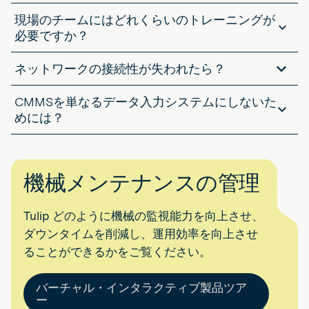
ERP 購買、給与、在庫などのビジネスプロセスを処理します。ERPが
現場のチームにはどれくらいのトレーニングが
追跡できないのは、機械で何が起きているかということです。CMMS
はそのギャップを埋め、メンテナンス活動、資産の健全性、技術者の
必要ですか？
作業を記録し、ERP データでは得られない可視性を提供します。
それはシステムの設計次第です。インターフェイスがITソフトのよう
ネットワークの接続性が失われたら？
に感じられると、導入は遅々として進まないかもしれません。しか
し、画面が視覚的で、実際の作業に基づいて構築され、調整が簡単で
優れたシステムはそれに対応しています。ローカルでデータをキャプ
あれば、正式なトレーニングを受けなくても、ほとんどのオペレータ
CMMSを単なるデータ入力システムにしないた
チャし続け、接続が戻ればそれを同期します。多くの施設にとって、
ーはすぐに使いこなすことができます。
オフライン機能は「あれば便利」なものではなく、必要不可欠なもの
めには？
です。
その違いは、どのように仕事をサポートするかということです。シス
テムが情報を収集するだけでは、人々の関心は薄れてしまいます。ア
ラートの表示、修理の案内、紙のフォームの交換など、オペレーター
機械メンテナンスの管理
の行動を支援するものであれば、余計な雑用ではなく、仕事の一部に
なります。
Tulip どのように機械の監視能力を向上させ、
ダウンタイムを削減し、運用効率を向上させ
ることができるかをご覧ください。
バーチャル・インタラクティブ製品ツア
ー