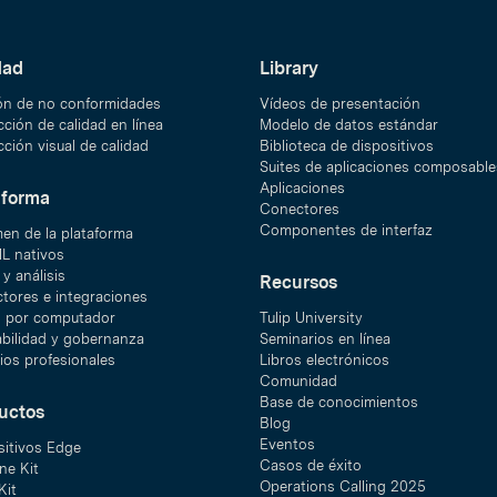
dad
Library
ón de no conformidades
Vídeos de presentación
ción de calidad en línea
Modelo de datos estándar
ción visual de calidad
Biblioteca de dispositivos
Suites de aplicaciones composable
Aplicaciones
aforma
Conectores
Componentes de interfaz
en de la plataforma
ML nativos
y análisis
Recursos
tores e integraciones
n por computador
Tulip University
abilidad y gobernanza
Seminarios en línea
ios profesionales
Libros electrónicos
Comunidad
Base de conocimientos
uctos
Blog
Eventos
sitivos Edge
Casos de éxito
ne Kit
Operations Calling 2025
Kit