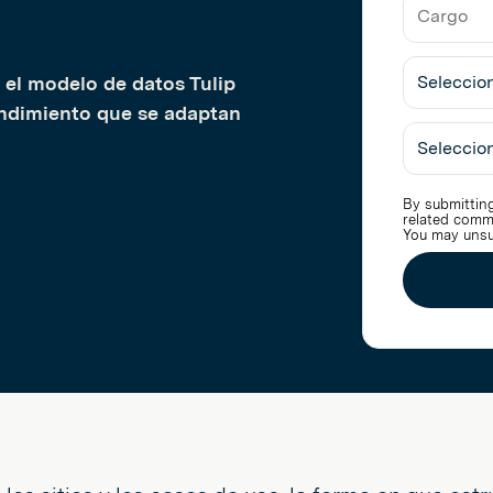
Nombre
Trabajo
de
la
Cargo
Empresa
 el modelo de datos Tulip
endimiento que se adaptan
Seleccio
Industria
By submitting
related comm
You may unsu