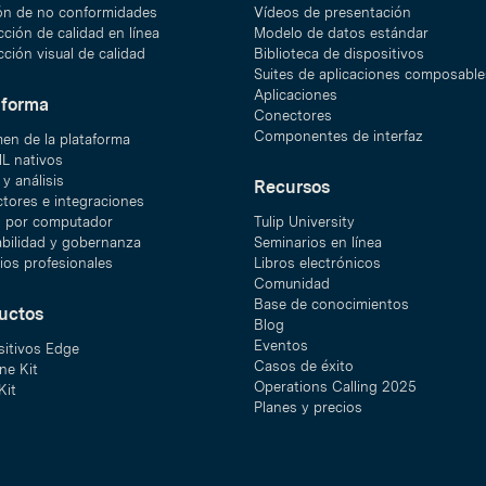
ón de no conformidades
Vídeos de presentación
ción de calidad en línea
Modelo de datos estándar
ción visual de calidad
Biblioteca de dispositivos
Suites de aplicaciones composable
Aplicaciones
aforma
Conectores
Componentes de interfaz
en de la plataforma
ML nativos
y análisis
Recursos
tores e integraciones
n por computador
Tulip University
abilidad y gobernanza
Seminarios en línea
ios profesionales
Libros electrónicos
Comunidad
Base de conocimientos
uctos
Blog
Eventos
sitivos Edge
Casos de éxito
ne Kit
Operations Calling 2025
Kit
Planes y precios