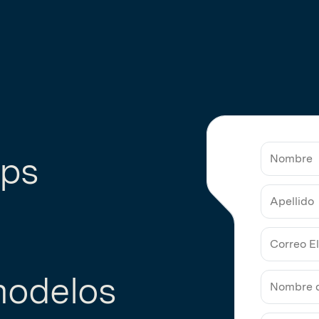
pps
Nombre
Apellido
Correo
modelos
Electrón
de