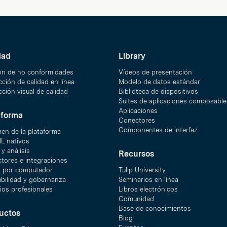
dad
Library
ón de no conformidades
Vídeos de presentación
ción de calidad en línea
Modelo de datos estándar
ción visual de calidad
Biblioteca de dispositivos
Suites de aplicaciones composable
Aplicaciones
aforma
Conectores
Componentes de interfaz
en de la plataforma
ML nativos
y análisis
Recursos
tores e integraciones
n por computador
Tulip University
abilidad y gobernanza
Seminarios en línea
ios profesionales
Libros electrónicos
Comunidad
Base de conocimientos
uctos
Blog