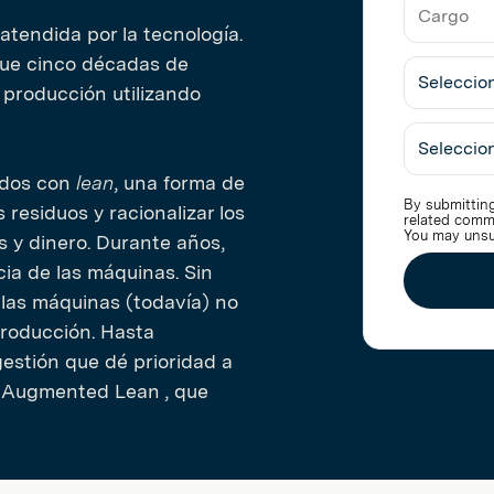
Nombre
Trabajo
de
atendida por la tecnología.
la
que cinco décadas de
Cargo
Empresa
 producción utilizando
Seleccio
Industria
zados con
lean
, una forma de
By submitting
 residuos y racionalizar los
related comm
You may unsu
s y dinero. Durante años,
ia de las máquinas. Sin
las máquinas (todavía) no
producción. Hasta
estión que dé prioridad a
o Augmented Lean , que