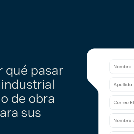
 qué pasar
industrial
Nombre
o de obra
Apellido
para sus
Correo
Electrón
de