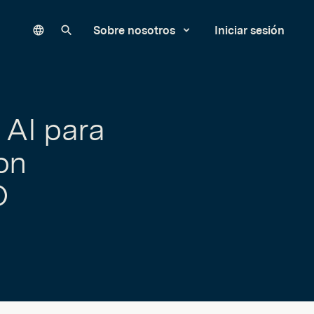
Language
Buscar en nuestro sitio
Sobre nosotros
Iniciar sesión
 AI para
on
O