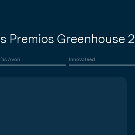
os Premios Greenhouse 
ías Avon
Innovafeed