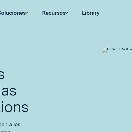
Soluciones
Recursos
Library
s
las
tions
en a los