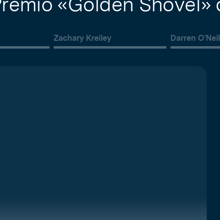
Premio «Golden Shovel»
Zachary Kreiley
Darren O'Nei