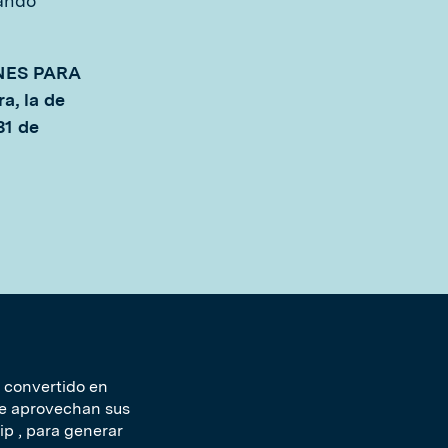
dando
NES PARA
a, la de
31 de
 convertido en
ue aprovechan sus
ip , para generar