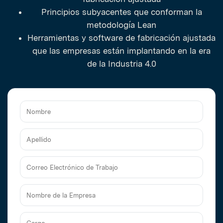
Principios subyacentes que conforman la
metodología Lean
Herramientas y software de fabricación ajustada
que las empresas están implantando en la era
de la Industria 4.0
Nombre
Apellido
Correo
Electrónico
de
Nombre
Trabajo