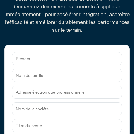
découvrirez des exemples concrets à appliquer
immédiatement : pour accélérer l’intégration, accroître
l’efficacité et améliorer durablement les performances
sur le terrain.
Prénom
Nom
de
famille
Adresse
électronique
professionnelle
Nom
de
la