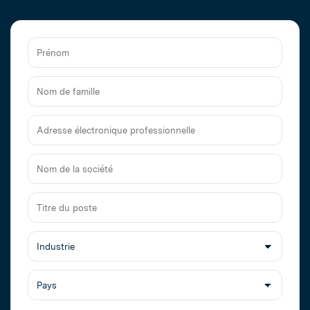
Prénom
Nom
de
famille
Adresse
électronique
professionnelle
Nom
de
la
Titre
société
du
poste