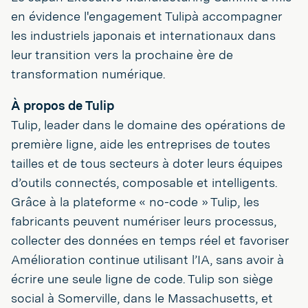
en évidence l'engagement Tulipà accompagner
les industriels japonais et internationaux dans
leur transition vers la prochaine ère de
transformation numérique.
À propos de Tulip
Tulip, leader dans le domaine des opérations de
première ligne, aide les entreprises de toutes
tailles et de tous secteurs à doter leurs équipes
d’outils connectés, composable et intelligents.
Grâce à la plateforme « no-code » Tulip, les
fabricants peuvent numériser leurs processus,
collecter des données en temps réel et favoriser
Amélioration continue utilisant l’IA, sans avoir à
écrire une seule ligne de code. Tulip son siège
social à Somerville, dans le Massachusetts, et