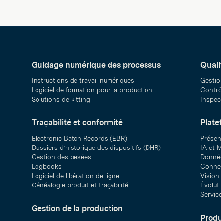
Guidage numérique des processus
Quali
Instructions de travail numériques
Gestio
Logiciel de formation pour la production
Contrôl
Solutions de kitting
Inspect
Traçabilité et conformité
Plate
Electronic Batch Records (EBR)
Présen
Dossiers d’historique des dispositifs (DHR)
IA et M
Gestion des pesées
Donnée
Logbooks
Connec
Logiciel de libération de ligne
Vision
Généalogie produit et traçabilité
Évolut
Servic
Gestion de la production
Produ