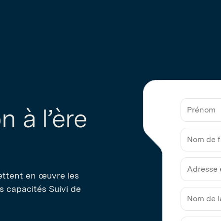
n à l’ère
Prénom
Nom
de
ettent en œuvre les
famille
rs capacités Suivi de
Adresse
électron
professi