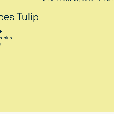
es Tulip
e
n plus
!