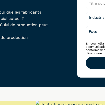
Nom
de
la
our que les fabricants
Titre
société
ial actuel ?
du
poste
Suivi de production peut
 de production
En soumettan
communication
conformémen
désabonner d