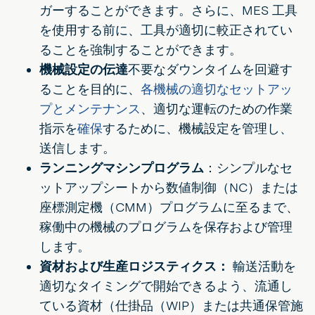
ガーすることができます。さらに、MES 工具
を使用する前に、工具が適切に較正されてい
ることを強制することができます。
機械設定の伝達
不要なダウンタイムを回避す
ることを目的に、
各機械の適切なセットアッ
プとメンテナンス
、適切な運転のための作業
指示を
確保
するために、機械設定を管理し、
送信します。
ランニングマシンプログラム
：シンプルなセ
ットアップシートから数値制御（NC）または
座標測定機（CMM）プログラムに至るまで、
稼働中の機械のプログラムを保存および管理
します。
資材および生産ロジスティクス：
輸送活動を
適切なタイミングで開始できるよう、流通し
ている資材（仕掛品（WIP）または共通保管施