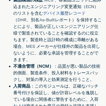
込まれたエンジニアリング変更通知（ECN）
のリストを含む
デバイス履歴レコード
（DHR、別名As-Builtレポート）を保持するこ
とにより、製品が正しいエンジニアリング仕
様で製造されていることを確認するのに役立
ちます。製造時と設計時の構成に乖離がある
場合、MES メーカーが仕様外の製品を出荷し
ないように、必要な承認を管理することがで
きます。
不適合管理（NCM）
：品質が悪い製品の技術
的側面、製造条件、投入材料をトレースバッ
クし、対策の導入と効果測定を行うこと。
入荷商品
：このモジュールは、正確なバッチ
番号付けを保証し、値が許容レベルを逸脱し
ている場合に関係者に警告するために、入荷
および発送された商品の登録と追跡を支援し