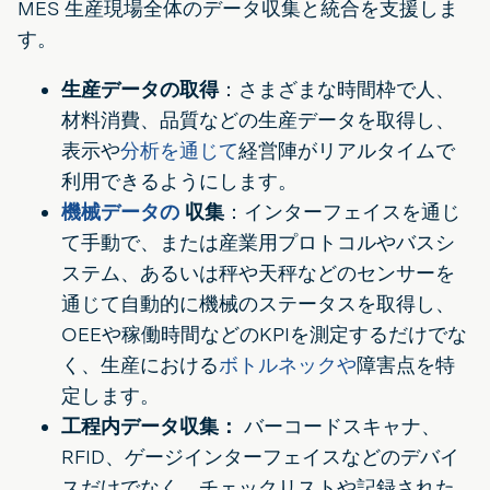
MES 生産現場全体のデータ収集と統合を支援しま
す。
生産データの取得
：さまざまな時間枠で人、
材料消費、品質などの生産データを取得し、
表示や
分析を通じて
経営陣がリアルタイムで
利用できるようにします。
機械データの
収集
：インターフェイスを通じ
て手動で、または産業用プロトコルやバスシ
ステム、あるいは秤や天秤などのセンサーを
通じて自動的に機械のステータスを取得し、
OEEや稼働時間などのKPIを測定するだけでな
く、生産における
ボトルネックや
障害点を特
定します。
工程内データ収集：
バーコードスキャナ、
RFID、ゲージインターフェイスなどのデバイ
スだけでなく、チェックリストや記録された