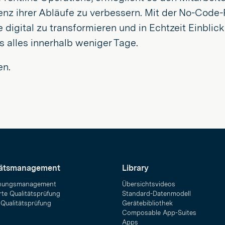
izienz ihrer Abläufe zu verbessern. Mit der No-Cod
e digital zu transformieren und in Echtzeit Einbli
 alles innerhalb weniger Tage.
en.
tätsmanagement
Library
hungsmanagement
Übersichtsvideos
rte Qualitätsprüfung
Standard-Datenmodell
 Qualitätsprüfung
Gerätebibliothek
Composable App-Suites
Apps