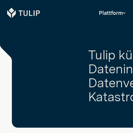
Tulip
Plattform
Tulip kü
Datenint
Datenver
Katastr