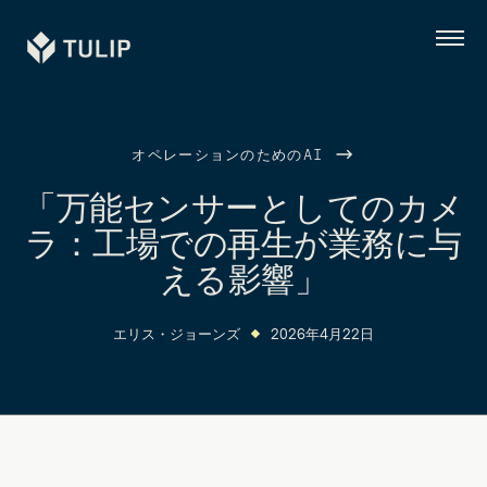
Tulip
メ
ニ
ュ
ー
オペレーションのためのAI
「万能センサーとしてのカメ
ラ：工場での再生が業務に与
える影響」
エリス・ジョーンズ
2026年4月22日