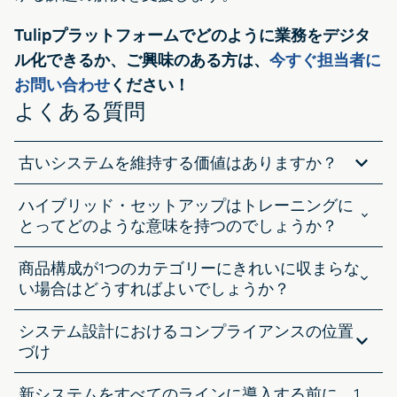
Tulipプラットフォームでどのように業務をデジタ
ル化できるか、ご興味のある方は、
今すぐ担当者に
お問い合わせ
ください！
よくある質問
古いシステムを維持する価値はありますか？
多くの場合、そうです。レガシーラインは、IoT センサー、デジタル
ハイブリッド・セットアップはトレーニングに
アプリケーション、またはモジュラーオートメーションを取り付ける
ことで、新たな生命を得ることができます。機械はあまり変わらない
とってどのような意味を持つのでしょうか？
かもしれませんが、可視性と適応性は変わります。
通常、トレーニングは厳しくなります。システム・タイプ間の移動に
商品構成が1つのカテゴリーにきれいに収まらな
は余分な学習が必要であり、知識が標準化されていない場合、作業ス
ピードが遅くなる可能性があります。デジタル作業指示書や最前線の
い場合はどうすればよいでしょうか？
トレーニング・アプリは、オペレーターが推測に頼らずに済むよう、
それはよくあることです。大量に生産されるSKUは連続ラインで生産
このカーブを均一化するのに役立ちます。
システム設計におけるコンプライアンスの位置
され、特殊品や特注品はバッチセルやジョブショップで生産されま
す。重要なのは、すべてを無理に同じモデルに通すのではなく、柔軟
づけ
性を念頭に置いて設計することです。
製薬、航空宇宙、医療機器のような規制産業では、システムはトレー
新システムをすべてのラインに導入する前に、1
サビリティと監査準備をサポートする必要があります。バッチやディ