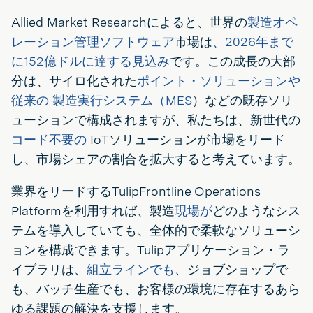
Allied Market Researchによると、世界の
製造オペ
レーション管理ソフトウェア
市場は
、2026年まで
に152億ドルに達する見込み
です。この成長の大部
分は、サイロ化された
ポイント・ソリューションや
従来の
製造実行システム（MES
）などの既存ソリ
ューションで構成されますが、私たちは、新世代の
コード不要の
IoTソリューションが市場をリード
し、市場シェアの割合を拡大すると考えています。
業界をリードするTulipFrontline Operations
Platformを利用すれば、製造
現場が
どのようなシス
テムを導入していても、全体的で柔軟なソリューシ
ョンを構成できます。Tulipアプリケーション・ラ
イブラリは、
組立ラインでも
、ジョブショップで
も、バッチ生産でも、お客様の環境に存在するあら
ゆる課題の解決を支援します。