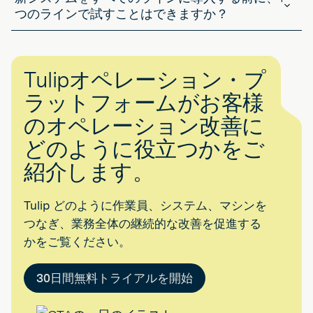
スクリートのセットアップは、特にデータの整合性をロックダウンす
つのラインで試すことはできますか？
るデジタルトラッキングと組み合わせると、多くの場合、これを最適
通常、それが最も安全な方法です。単一の製品群やパイロットライン
に処理します。
でハイブリッドプロセスをテストすることで、工場全体を混乱に陥れ
ることなく、結果を確認することができます。モジュール式のMES
Tulipオペレーション・プ
ツールを使用すれば、何かを素早く立ち上げ、それが証明され次第、
拡張することが可能です。
ラットフォームがお客様
のオペレーション改善に
どのように役立つかをご
紹介します。
Tulip どのように作業員、システム、マシンを
つなぎ、業務全体の継続的な改善を促進する
かをご覧ください。
30日間無料トライアルを開始