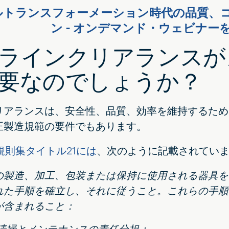
ルトランスフォーメーション時代の品質、
ン - オンデマンド・ウェビナーを
ラインクリアランスが
要なのでしょうか？
リアランスは、安全性、品質、効率を維持するため
正製造規範の要件でもあります。
邦規則集タイトル21には
、次のように記載されてい
の製造、加工、包装または保持に使用される器具を
れた手順を確立し、それに従うこと。これらの手順
が含まれること：