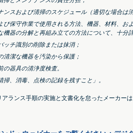
清掃とメンテナンスの責任分担；
ナンスおよび清掃のスケジュール（適切な場合は
よび保守作業で使用される方法、機器、材料、お
な機器の分解と再組み立ての方法について、十分
バッチ識別の削除または抹消；
の清潔な機器を汚染から保護；
前の器具の清浄度検査。
清掃、消毒、点検の記録を残すこと」。
リアランス手順の実施と文書化を怠ったメーカーは