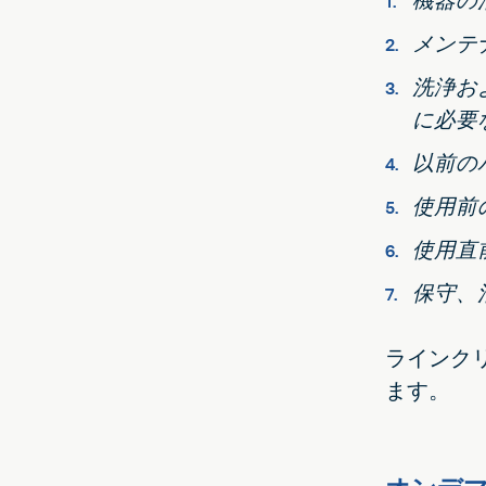
機器の
メンテ
洗浄お
に必要
以前の
使用前
使用直
保守、
ラインク
ます。