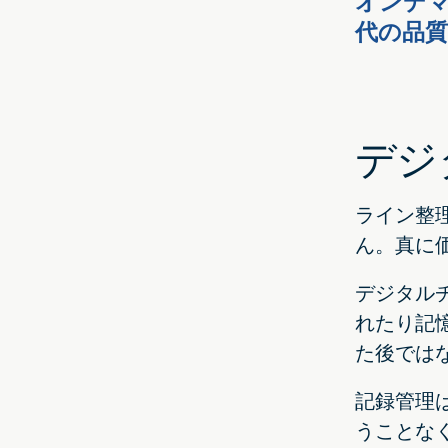
オンデ
代の品質
デジ
ライン整
ん。真に
デジタル
れたり記
た後では
記録管理
うことな