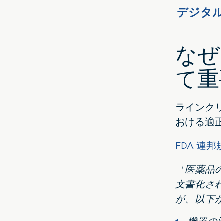
イ
で
デジタ
ッ
共
タ
有
なぜ
ー
す
で
る
て重
共
有
ラインク
おける適
FDA 連
「医薬品
文書化さ
が、以下