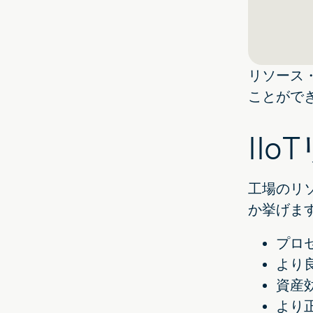
リソース
ことがで
II
工場のリ
か挙げま
プロ
より
資産
より