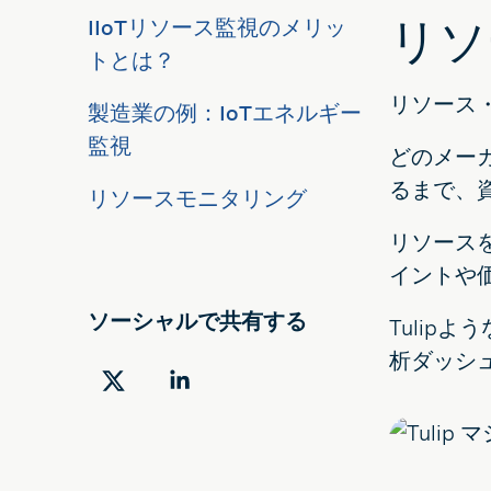
リソ
IIoTリソース監視のメリッ
トとは？
リソース
製造業の例：IoTエネルギー
監視
どのメー
るまで、
リソースモニタリング
リソース
イントや
ソーシャルで共有する
Tuli
析ダッシ
ツ
LinkedIn
イ
で
ッ
共