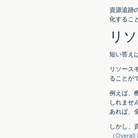
資源追跡
化するこ
リソ
短い答え
リソース
ることが
例えば、
しれませ
あれば、
しかし、
（Overall