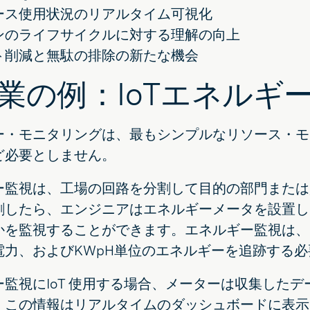
ース使用状況のリアルタイム可視化
ンのライフサイクルに対する理解の向上
ト削減と無駄の排除の新たな機会
業の例：IoTエネルギ
ー・モニタリングは、最もシンプルなリソース・モ
ど必要としません。
ー監視は、工場の回路を分割して目的の部門または
割したら、エンジニアはエネルギーメータを設置し
かを監視することができます。エネルギー監視は、
電力、およびKWpH単位のエネルギーを追跡する
ー監視にIoT 使用する場合、メーターは収集した
。この情報はリアルタイムのダッシュボードに表示