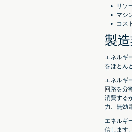
リソ
マシ
コス
製造
エネルギ
をほとん
エネルギ
回路を分
消費する
力、無効
エネルギ
信します