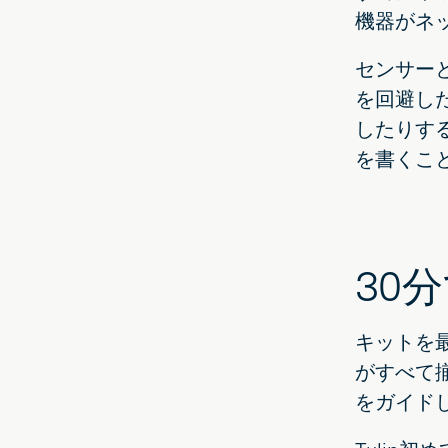
共
機器がネ
有
センサー
を回避し
したりする
を書くこ
30
キットを
がすべて揃
をガイド