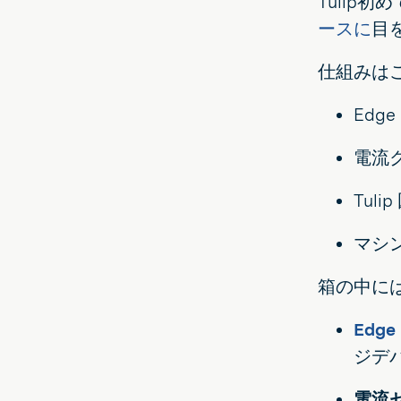
Tuli
ースに
目
仕組みは
Edg
電流
Tul
マシ
箱の中に
Edge
ジデ
電流