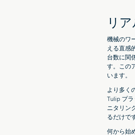
リア
機械のワ
える直感
台数に関
す。この
います。
より多くの
Tulip
ニタリン
るだけで
何から始