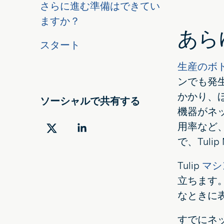
さらに進む準備はできてい
ますか？
あら
スタート
生産のボ
ンでも発
かかり、
ソーシャルで共有する
機器がネ
用率など
ツ
LinkedIn
で、Tulip
イ
で
ッ
共
Tulip
マシ
タ
有
立ちます
ー
す
なときに
で
る
すでにネッ