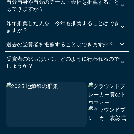
自分自身や自分のチーム・会社を推薦すること
の回答をご提出ください。
はできますか？
もちろんです！
昨年推薦した人を、今年も推薦することはでき
ますか？
はい！昨年は素晴らしい応募作品が多数寄せられ、受賞者を選ぶのは
過去の受賞者を推薦することはできますか？
大変難しかったです。ぜひ、昨年の一年間の努力や成果を反映させる
よう、詳細を追加して再応募してください。
はい、ただし、まだ受賞歴のない方を優先させていただきます。とは
受賞者の発表はいつ、どのように行われるので
いえ、過去の受賞者が別の部門で再び受賞することもありますし、過
去1年間に受賞に値する大きな進展があった場合は、再度受賞するこ
しょうか？
ともあり得ます！
受賞者は、「
Operations Calling
」（2026年10月5日～7日にマサチ
ューセッツ州ボストン、または11月2日～4日にフランス・リヨンで開
催）のステージ上で発表されます。また、当社のソーシャルメディ
ア、ウェブサイト、Tulip 受賞者を特集し、その功績を称えます！