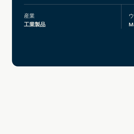
産業
ウ
工業製品
M