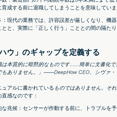
に育成する前に退職してしまうことを意味していま
さ：現代の業務では、許容誤差が厳しくなり、機器
ことと、実際に「正しく行う」こととの間の隔たり
ハウ」のギャップを定義する
識は本質的に暗黙的なものです……簡単に文書化で
もありません。」――DeepHow CEO、シヴァ
ニュアルに書かれている
ものではありません
。
それ
の直感なのです：
的な兆候：センサーが作動する前に、トラブルを予