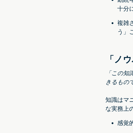
十分
複雑
う」
「ノウ
「この知
きるもので
知識はマ
な実務上
感覚