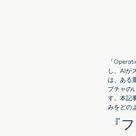
ー
す
で
る
共
有
「Opera
し、AI
は、ある
プチャの
す。本記
みをどの
『フ