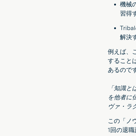
機械
習得
Tr
解決
例えば、
すること
あるので
「知識と
を他者に伝
ヴァ・ラ
この「ノ
1回の退