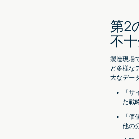
第2
不十
製造現場
ど多様な
大なデー
「サ
た戦
「価
他の