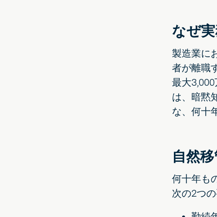
なぜ実
製造業に
者が離職
最大3,
は、暗黙
な、何十
自然移
何十年も
次の2つ
勤続