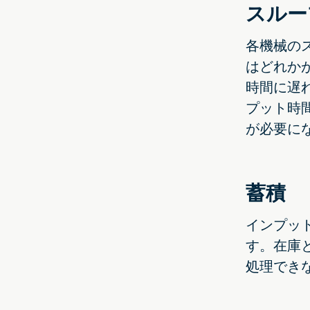
スルー
各機械の
はどれか
時間に遅
プット時
が必要に
蓄積
インプッ
す。在庫
処理でき