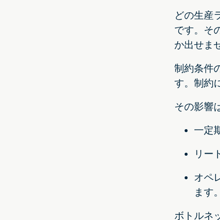
どの生産
です。そ
か出せま
制約条件
す。制約
その影響
一定
リー
オペ
ます
ボトルネ