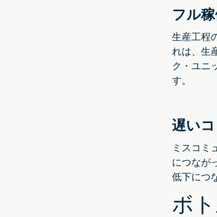
フル稼
生産工程
れは、生
ク・ユニ
す。
遅いコ
ミスコミ
につなが
低下につ
ボト