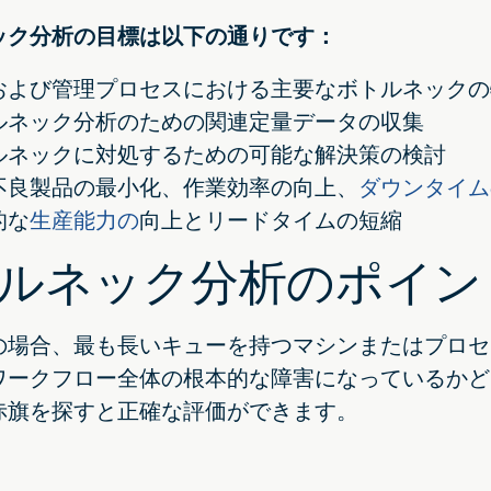
ック分析の目標は以下の通りです：
および管理プロセスにおける主要なボトルネックの
ルネック分析のための関連定量データの収集
ルネックに対処するための可能な解決策の検討
不良製品の最小化、作業効率の向上、
ダウンタイム
的な
生産能力の
向上とリードタイムの短縮
ルネック分析のポイン
の場合、最も長いキューを持つマシンまたはプロセ
ワークフロー全体の根本的な障害になっているかど
赤旗を探すと正確な評価ができます。