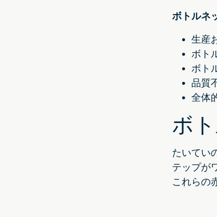
ボトルネ
生産
ボト
ボト
品質
全体
ボト
たいてい
テップが
これらの