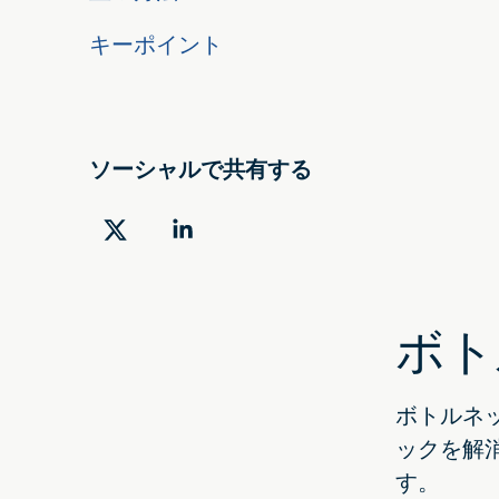
キーポイント
ソーシャルで共有する
ツ
LinkedIn
イ
で
ッ
共
ボト
タ
有
ー
す
で
る
ボトルネ
共
ックを解
有
す。