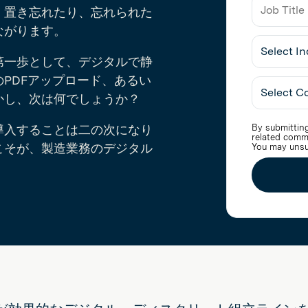
、置き忘れたり、忘れられた
ながります。
Job
Title
第一歩として、デジタルで静
PDFアップロード、あるい
Select
Industry
かし、次は何でしょうか？
導入することは二の次になり
By submitting
related comm
こそが、製造業務のデジタル
You may unsu