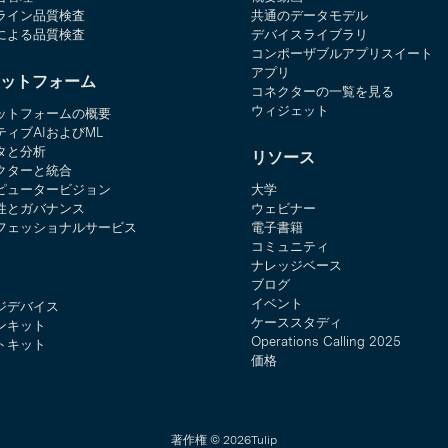
ライン品質検査
共通のデータモデル
による品質検査
デバイスライブラリ
コンポーザブルアプリスイート
アプリ
ットフォーム
コネクターの一覧を見る
ウィジェット
ットフォームの概要
ティブAIおよびML
タと分析
リソース
クターと統合
ピュータービジョン
大学
性とガバナンス
ウェビナー
フェッショナルサービス
電子書籍
コミュニティ
ナレッジベース
ブログ
イベント
ジデバイス
ケーススタディ
ンキット
Operations Calling 2025
トキット
価格
著作権 © 2026Tulip