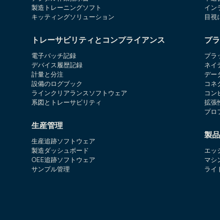
製造トレーニングソフト
イン
キッティングソリューション
目視
トレーサビリティとコンプライアンス
プラ
電子バッチ記録
プラ
デバイス履歴記録
ネイ
計量と分注
デー
設備のログブック
コネ
ラインクリアランスソフトウェア
コン
系図とトレーサビリティ
拡張
プロ
生産管理
製品
生産追跡ソフトウェア
製造ダッシュボード
エッ
OEE追跡ソフトウェア
マシ
サンプル管理
ライ