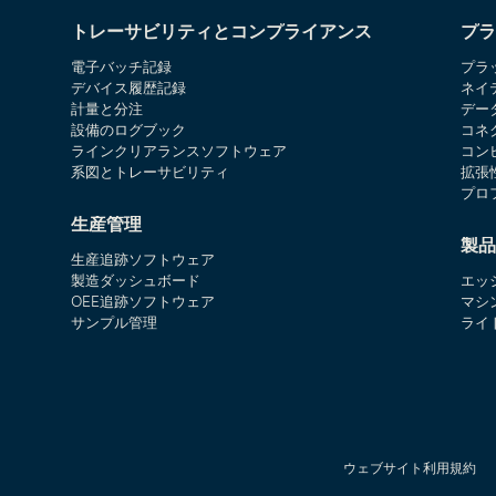
トレーサビリティとコンプライアンス
プラ
電子バッチ記録
プラ
デバイス履歴記録
ネイ
計量と分注
デー
設備のログブック
コネ
ラインクリアランスソフトウェア
コン
系図とトレーサビリティ
拡張
プロ
生産管理
製品
生産追跡ソフトウェア
製造ダッシュボード
エッ
OEE追跡ソフトウェア
マシ
サンプル管理
ライ
ウェブサイト利用規約