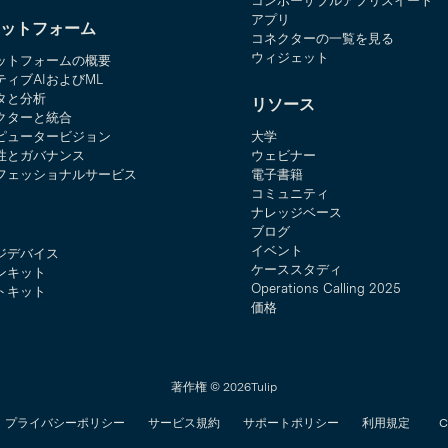
コンポーザブルアプリスイート
アプリ
ットフォーム
コネクターの一覧を見る
ウィジェット
ットフォームの概要
ティブAIおよびML
タと分析
リソース
クターと統合
ピュータービジョン
大学
性とガバナンス
ウェビナー
フェッショナルサービス
電子書籍
コミュニティ
ナレッジベース
ブログ
イベント
ジデバイス
ケーススタディ
ンキット
Operations Calling 2025
トキット
価格
著作権 © 2026Tulip
プライバシーポリシー
サービス規約
サポートポリシー
利用規定