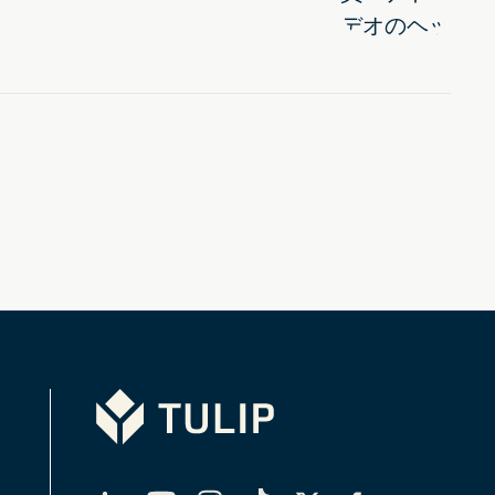
Tulip
LinkedIn
YouTube
Instagram
TikTok
X（Twitter）
Facebook