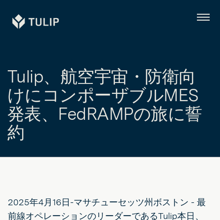
Tulip
メ
ニ
ュ
ー
Tulip、航空宇宙・防衛向
けにコンポーザブルMES
発表、FedRAMPの旅に誓
約
2025年4月16日-マサチューセッツ州ボストン - 最
前線オペレーションのリーダーであるTulip本日、