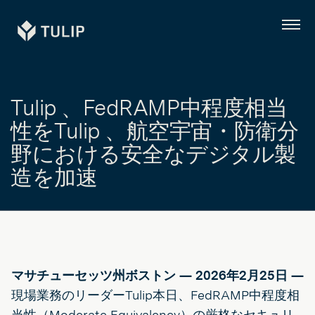
Tulip
メ
ニ
ュ
ー
Tulip 、FedRAMP中程度相当
性をTulip 、航空宇宙・防衛分
野における安全なデジタル製
造を加速
マサチューセッツ州ボストン — 2026年2月25日
—
現場業務のリーダーTulip本日、FedRAMP中程度相
当性（Moderate Equivalency）の厳格なセキュリ