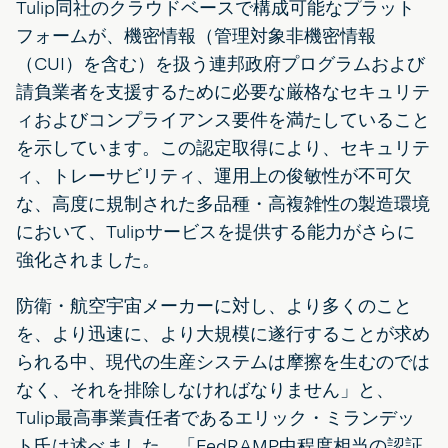
Tulip同社のクラウドベースで構成可能なプラット
フォームが、機密情報（管理対象非機密情報
（CUI）を含む）を扱う連邦政府プログラムおよび
請負業者を支援するために必要な厳格なセキュリテ
ィおよびコンプライアンス要件を満たしていること
を示しています。この認定取得により、セキュリテ
ィ、トレーサビリティ、運用上の俊敏性が不可欠
な、高度に規制された多品種・高複雑性の製造環境
において、Tulipサービスを提供する能力がさらに
強化されました。
防衛・航空宇宙メーカーに対し、より多くのこと
を、より迅速に、より大規模に遂行することが求め
られる中、現代の生産システムは摩擦を生むのでは
なく、それを排除しなければなりません」と、
Tulip最高事業責任者であるエリック・ミランデッ
ト氏は述べました。「FedRAMP中程度相当の認証