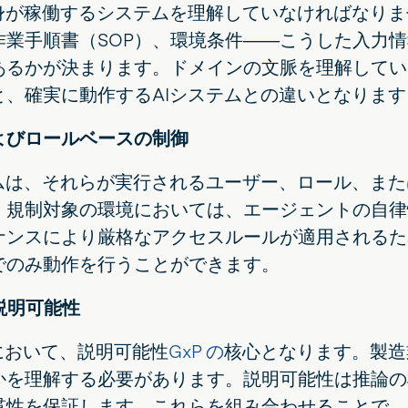
自身が稼働するシステムを理解していなければなり
作業手順書（SOP）、環境条件――こうした入力
あるかが決まります。ドメインの文脈を理解してい
と、確実に動作するAIシステムとの違いとなります
およびロールベースの制御
テムは、それらが実行されるユーザー、ロール、ま
。規制対象の環境においては、エージェントの自律
ナンスにより厳格なアクセスルールが適用されるた
でのみ動作を行うことができます。
と説明可能性
において、説明可能性
GxP の
核心となります。製造
かを理解する必要があります。説明可能性は推論の
貫性を保証します。これらを組み合わせることで、