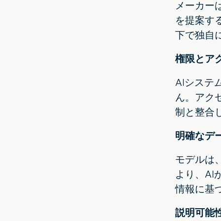
メーカー
を提案す
下で独自
権限とア
AIシス
ん。アク
制と整合
明確なデ
モデルは
より、A
情報に基
説明可能