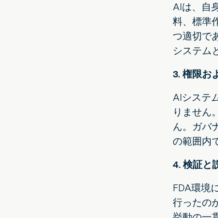
AIは、
料、標準
つ適切で
システム
3. 権限
AIシス
りません
ん。ガバ
の範囲内
4. 検証
FDA環境
行ったの
挙動の一