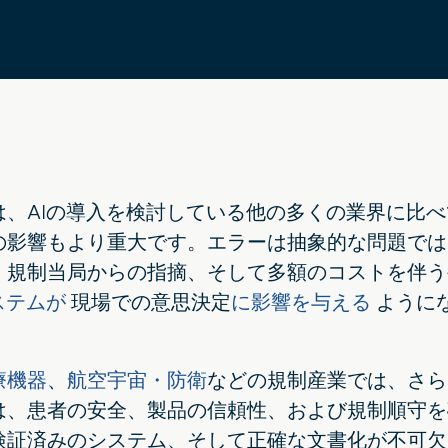
は、AIの導入を検討している他の多くの業界に比
の影響もより重大です。エラーは抽象的な問題では
、規制当局からの指摘、そして多額のコストを伴う
システムが
現場での意思決定
に影響を与える
ように
療機器
、
航空宇宙・防衛
などの規制産業では、さら
は、患者の安全、製品の信頼性、および規制順守を
検証済みのシステム、そして正確な文書化が不可欠