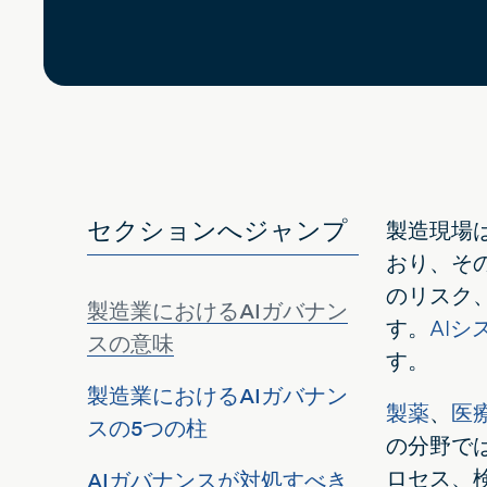
セクションへジャンプ
製造現場
おり、そ
のリスク
製造業におけるAIガバナン
す。
AI
スの意味
す。
製造業におけるAIガバナン
製薬
、
医
スの5つの柱
の分野で
ロセス、
AIガバナンスが対処すべき