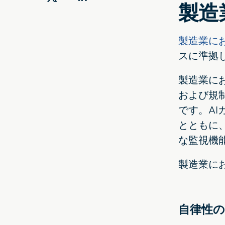
ツ
LinkedIn
製造
イ
で
ッ
共
製造業に
タ
有
スに準拠
ー
す
で
る
製造業に
共
および規
有
です。A
とともに
な監視機
製造業に
自律性の