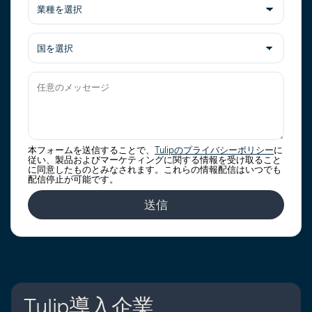
xxxx-
社
xxxx)
名
業
種
を
国
選
を
択
選
択
任
本フォームを送信することで、
Tulipのプライバシーポリシー
に
意
従い、製品およびマーケティングに関する情報を受け取ること
に同意したものとみなされます。これらの情報配信はいつでも
の
配信停止が可能です。
メ
ッ
送信
セ
ー
ジ
Tulip導入企業