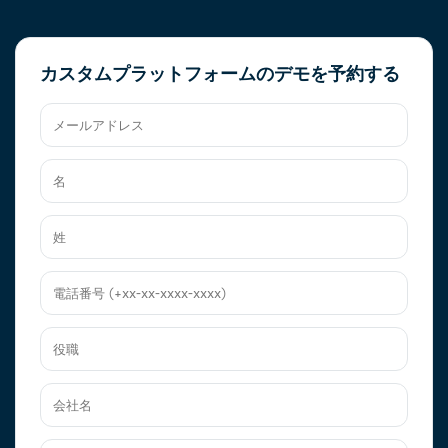
カスタムプラットフォームのデモを予約する
メ
ー
ル
名
ア
ド
レ
姓
ス
電
話
番
役
号
職
(+xx-
xx-
会